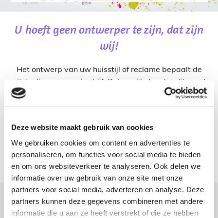
U hoeft geen ontwerper te zijn, dat zijn
wij!
Het ontwerp van uw huisstijl of reclame bepaalt de
uitstraling van uw bedrijf. Belangrijk dus dat dit goed
en stijlvol gebeurt. Daarnaast is het handig als de
onderdelen van uw huisstijl bij één en hetzelfde bedrijf
zowel vormgegeven als gedrukt kunnen worden. Dit
Deze website maakt gebruik van cookies
kan allemaal bij Drukkerij Kuiper. Wij ontwerpen
graag uw logo, huisstijl, drukwerk en
We gebruiken cookies om content en advertenties te
reclamemateriaal. Snel, met korte lijnen en daardoor
personaliseren, om functies voor social media te bieden
kostenbesparend.
en om ons websiteverkeer te analyseren. Ook delen we
informatie over uw gebruik van onze site met onze
partners voor social media, adverteren en analyse. Deze
partners kunnen deze gegevens combineren met andere
informatie die u aan ze heeft verstrekt of die ze hebben